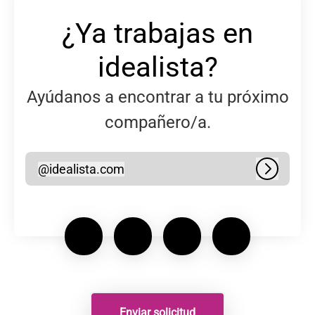
¿Ya trabajas en
idealista?
Ayúdanos a encontrar a tu próximo
compañero/a.
@
idealista.com
idealista.com
Iniciar s
Enviar solicitud