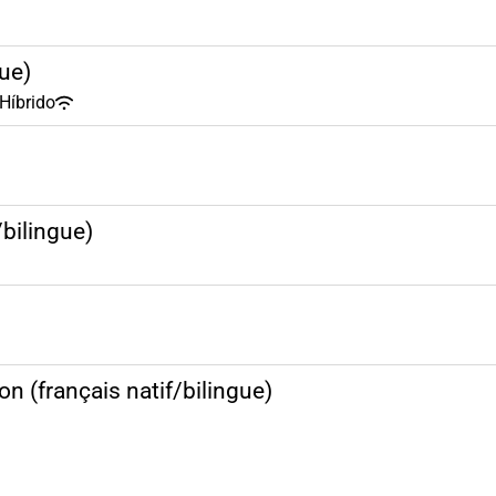
gue)
Híbrido
/bilingue)
on (français natif/bilingue)